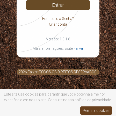
Entrar
Esqueceu a Senha?
Criar conta
Versão: 1.0.1.6
Mais informações, visite
Falker
2026
Falker
. TODOS OS DIREITOS RESERVADOS.
Este site usa cookies para garantir que você obtenha a melhor
experiência em nosso site. Consulte nossa política de privacidade.
Permitir cookies